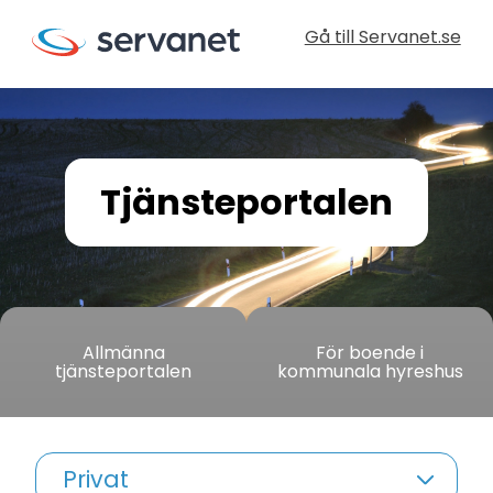
Gå till Servanet.se
Tjänsteportalen
Allmänna
För boende i
tjänsteportalen
kommunala hyreshus
Privat